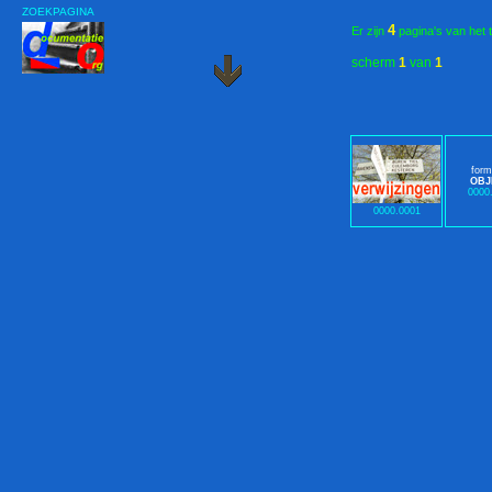
ZOEKPAGINA
4
Er zijn
pagina's van het 
scherm
1
van
1
form
OBJ
0000
0000.0001