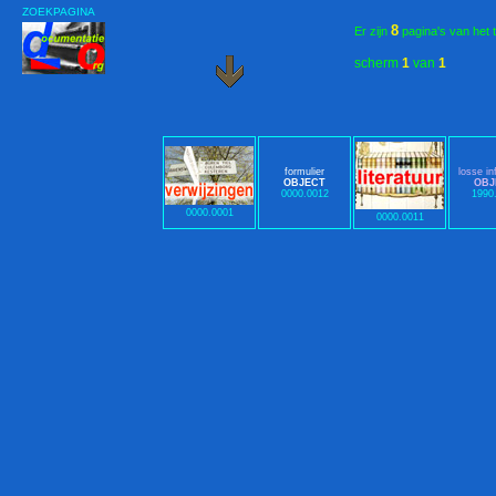
ZOEKPAGINA
8
Er zijn
pagina's van het 
scherm
1
van
1
formulier
losse in
OBJECT
OBJ
0000.0012
1990
0000.0001
0000.0011