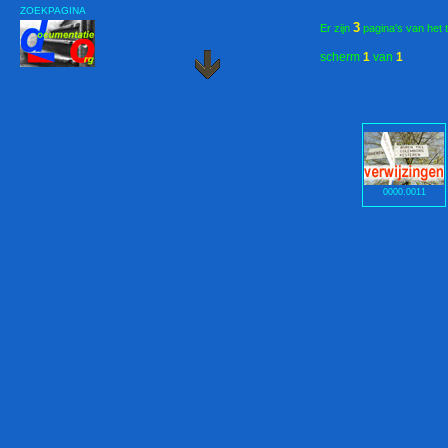
ZOEKPAGINA
3
Er zijn
pagina's van het 
scherm
1
van
1
0000.0011