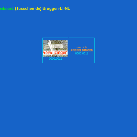
(Tusschen de) Bruggen-LI-NL
trefwoord:
overzicht
AFBEELDINGEN
0000.0011
0000.0011