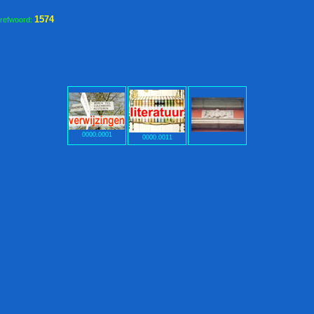
1574
trefwoord:
0000.0001
0000.0011