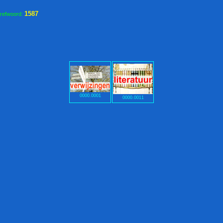
1587
trefwoord:
0000.0001
0000.0011