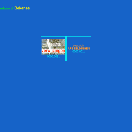
Bekenes
trefwoord:
overzicht
AFBEELDINGEN
0000.0011
0000.0011