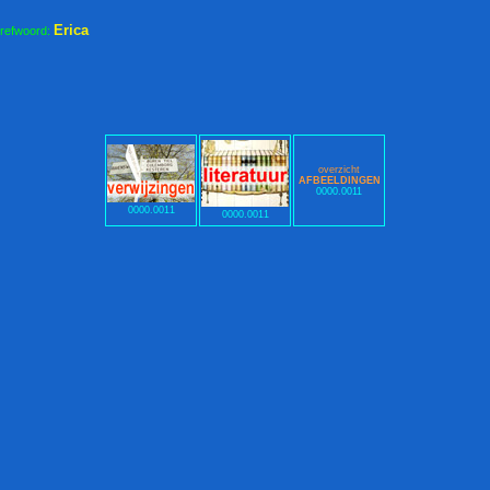
Erica
trefwoord:
overzicht
AFBEELDINGEN
0000.0011
0000.0011
0000.0011