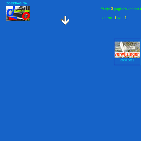
ZOEKPAGINA
3
Er zijn
pagina's van het 
scherm
1
van
1
0000.0011