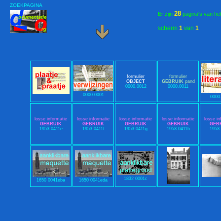
ZOEKPAGINA
28
Er zijn
pagina's van he
scherm
1
van
1
formulier
formulier
OBJECT
GEBRUIK
pand
0000.0012
0000.0011
0000.0001
0000
losse informatie
losse informatie
losse informatie
losse informatie
losse in
GEBRUIK
GEBRUIK
GEBRUIK
GEBRUIK
GEB
1953.0411e
1953.0411f
1953.0411g
1953.0411h
1953.
1832 0001c
1650 0041eba
1650 0041eda