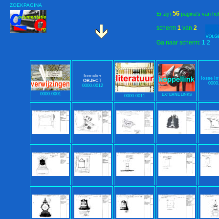
ZOEKPAGINA
56
Er zijn
pagina's van he
scherm
1
van
2
Ga naar scherm:
1
2
formulier
losse in
OBJECT
0000
0000.0012
0000.0001
EXTERNE LINKS
0000.0011